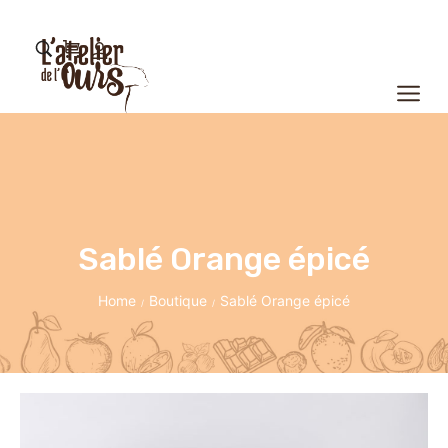
Sablé Orange épicé
Home
Boutique
Sablé Orange épicé
/
/