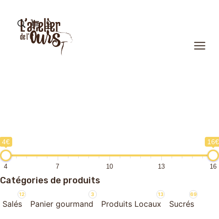
4€
16€
4
7
10
13
16
Catégories de produits
12
3
13
69
Salés
Panier gourmand
Produits Locaux
Sucrés