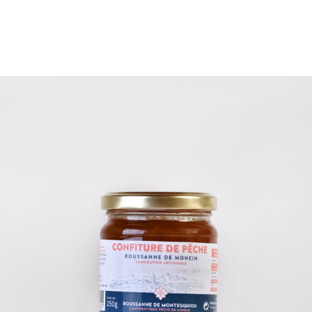
4€
16€
4
7
10
13
16
Catégories de produits
12
3
13
Salés
Panier gourmand
Produits Locaux
69
Sucrés