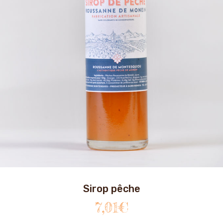
Sirop pêche
7,01
€