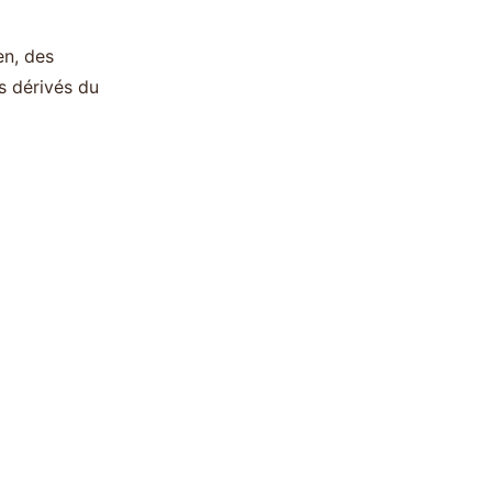
en, des
ts dérivés du