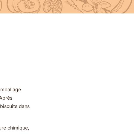
emballage
 Après
biscuits dans
vure chimique,