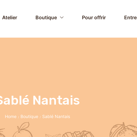
Atelier
Boutique
Pour offrir
Entre
Sablé Nantais
Home
Boutique
Sablé Nantais
/
/