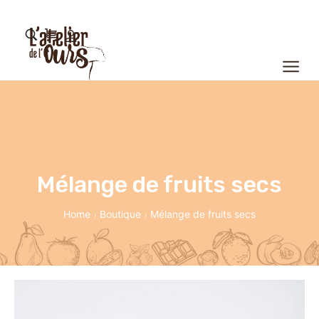
Mélange de fruits secs
Home
Boutique
Mélange de fruits secs
/
/