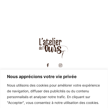
Nous apprécions votre vie privée
CONTACT
Nous utilisons des cookies pour améliorer votre expérience
de navigation, diffuser des publicités ou du contenu
05 59 21 28 46
personnalisés et analyser notre trafic. En cliquant sur
"Accepter", vous consentez à notre utilisation des cookies.
277 route de pardies, 64360 monein